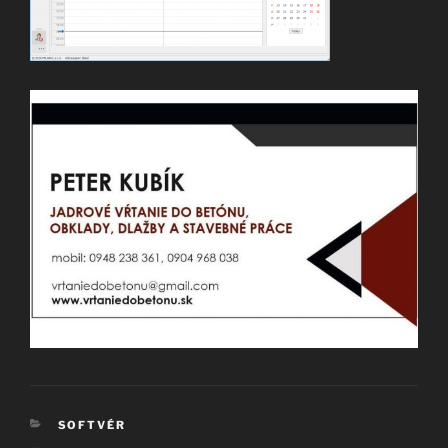
KATEGÓRIE
SOFTVÉR