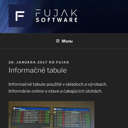
Prejsť
na
obsah
FUJAK
AUTOMATION IN INDUSTRY
Menu
PUBLIKOVANÉ
26. JANUÁRA 2017
OD
FUJAK
Informačné tabule
Informačné tabule použité v skladoch a výrobach.
Informácie online o stave a čakajúcich úlohách.